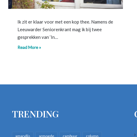
Ik zit er klaar voor met een kop thee. Namens de
Leeuwarder Seniorenkrant mag ik bij twee
gesprekken van ‘In…
Read More »
TRENDING
amaryllis
armoede
cambuur
column