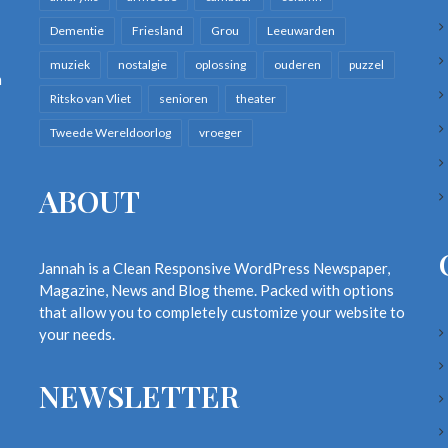
Dementie
Friesland
Grou
Leeuwarden
muziek
nostalgie
oplossing
ouderen
puzzel
n
Ritsko van Vliet
senioren
theater
Tweede Wereldoorlog
vroeger
ABOUT
Jannah is a Clean Responsive WordPress Newspaper,
Magazine, News and Blog theme. Packed with options
that allow you to completely customize your website to
your needs.
NEWSLETTER