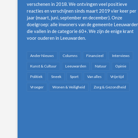
verschenen in 2018. We ontvingen veel positieve
reacties en verschijnen sinds maart 2019 vier keer per
jaar (maart, juni, september en december). Onze
doelgroep: alle inwoners van de gemeente Leeuwarde
die vallen in de categorie 60+. We zijn de enige krant
voor ouderen in Leeuwarden.
Ander Nieuws
Columns
Financieel
Interviews
Kunst & Cultuur
Leeuwarden
Natuur
Opinie
Politiek
Sneek
Sport
Van alles
Vrije tijd
Vroeger
Wonen & Veiligheid
Zorg & Gezondheid