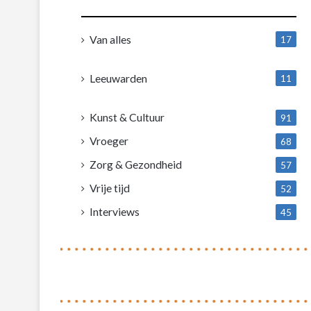
Van alles
17
1
Leeuwarden
11
4
Kunst & Cultuur
91
Vroeger
68
Zorg & Gezondheid
57
Vrije tijd
52
Interviews
45