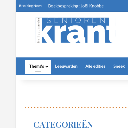
Boekbespreking: Joël Knobbe
Breaking News
Thema’s
Leeuwarden
Alle edities
Sneek
CATEGORIEËN