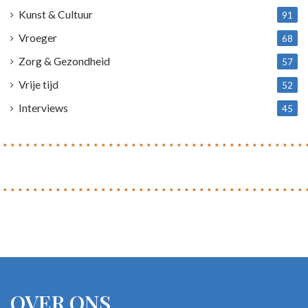
Kunst & Cultuur
91
Vroeger
68
Zorg & Gezondheid
57
Vrije tijd
52
Interviews
45
OVER ONS