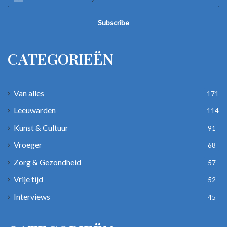
your
Email
address
CATEGORIEËN
Van alles
171
Leeuwarden
114
Kunst & Cultuur
91
Vroeger
68
Zorg & Gezondheid
57
Vrije tijd
52
Interviews
45