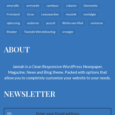
amaryllis
armoede
cambuur
column
Dementie
Friesland
Grou
Leeuwarden
muziek
nostalgie
oplossing
ouderen
puzzel
Ritsko van Vliet
senioren
theater
Tweede Wereldoorlog
vroeger
ABOUT
Jannah is a Clean Responsive WordPress Newspaper,
Magazine, News and Blog theme. Packed with options that
allow you to completely customize your website to your needs.
NEWSLETTER
Enter