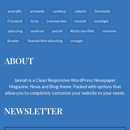
amaryllis
armoede
cambuur
column
Dementie
Friesland
Grou
Leeuwarden
muziek
nostalgie
oplossing
ouderen
puzzel
Ritsko van Vliet
senioren
theater
Tweede Wereldoorlog
vroeger
ABOUT
Jannah is a Clean Responsive WordPress Newspaper,
Magazine, News and Blog theme. Packed with options that
allow you to completely customize your website to your needs.
NEWSLETTER
Enter