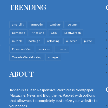
TRENDING
amaryllis
armoede
cambuur
column
Dementie
Friesland
Grou
Leeuwarden
muziek
nostalgie
oplossing
ouderen
puzzel
n
Ritsko van Vliet
senioren
theater
Tweede Wereldoorlog
vroeger
ABOUT
Jannah is a Clean Responsive WordPress Newspaper,
Magazine, News and Blog theme. Packed with options
that allow you to completely customize your website to
your needs.