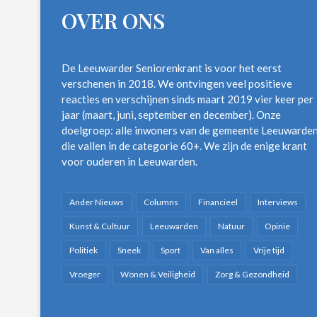
OVER ONS
De Leeuwarder Seniorenkrant is voor het eerst
verschenen in 2018. We ontvingen veel positieve
reacties en verschijnen sinds maart 2019 vier keer per
jaar (maart, juni, september en december). Onze
doelgroep: alle inwoners van de gemeente Leeuwarde
die vallen in de categorie 60+. We zijn de enige krant
voor ouderen in Leeuwarden.
Ander Nieuws
Columns
Financieel
Interviews
Kunst & Cultuur
Leeuwarden
Natuur
Opinie
Politiek
Sneek
Sport
Van alles
Vrije tijd
Vroeger
Wonen & Veiligheid
Zorg & Gezondheid