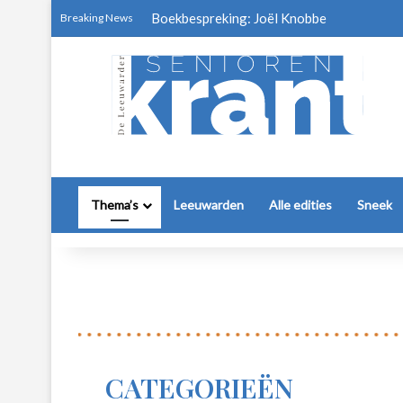
Boekbespreking: Joël Knobbe
Breaking News
Thema’s
Leeuwarden
Alle edities
Sneek
CATEGORIEËN