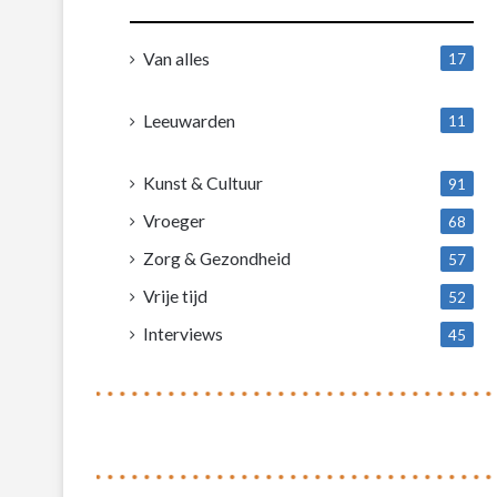
Van alles
17
1
Leeuwarden
11
4
Kunst & Cultuur
91
Vroeger
68
Zorg & Gezondheid
57
Vrije tijd
52
Interviews
45