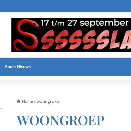
Ander Nieuws
Home
/
woongroep
WOONGROEP