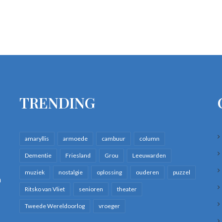
TRENDING
amaryllis
armoede
cambuur
column
Dementie
Friesland
Grou
Leeuwarden
muziek
nostalgie
oplossing
ouderen
puzzel
n
Ritsko van Vliet
senioren
theater
Tweede Wereldoorlog
vroeger