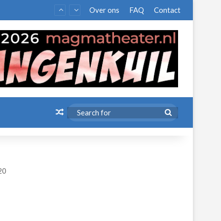
Over ons
FAQ
Contact
Random Article
Search
for
20