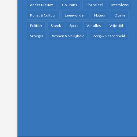
Ander Nieuws
Columns
Financieel
Interviews
Kunst & Cultuur
Leeuwarden
Natuur
Opinie
Politiek
Sneek
Sport
Van alles
Vrije tijd
Vroeger
Wonen & Veiligheid
Zorg & Gezondheid