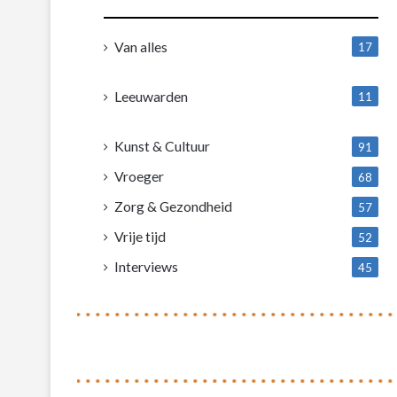
Van alles
17
1
Leeuwarden
11
4
Kunst & Cultuur
91
Vroeger
68
Zorg & Gezondheid
57
Vrije tijd
52
Interviews
45