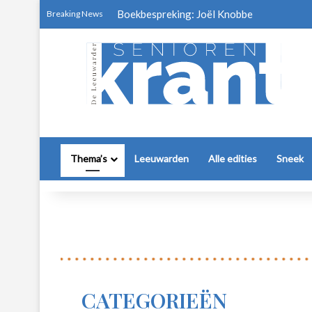
Boekbespreking: Joël Knobbe
Breaking News
Thema’s
Leeuwarden
Alle edities
Sneek
CATEGORIEËN