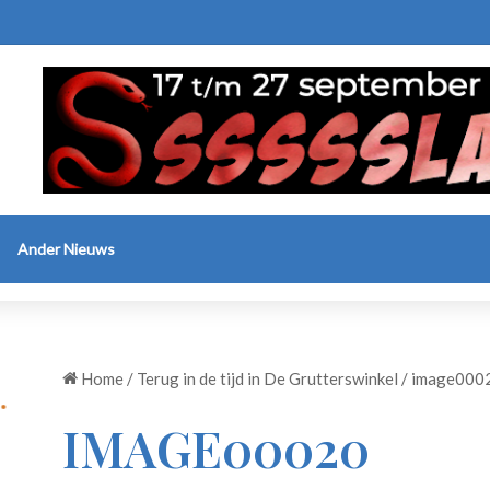
Ander Nieuws
Home
/
Terug in de tijd in De Grutterswinkel
/
image000
IMAGE00020