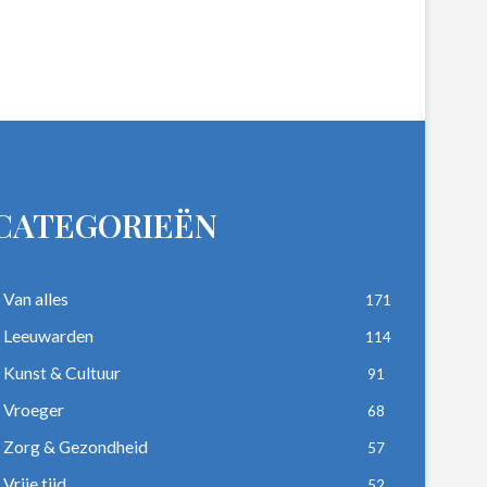
CATEGORIEËN
Van alles
171
Leeuwarden
114
Kunst & Cultuur
91
Vroeger
68
Zorg & Gezondheid
57
Vrije tijd
52