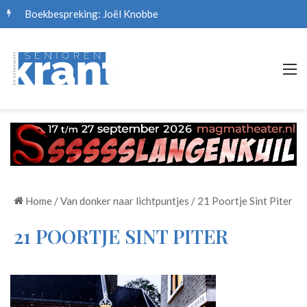
Boekbespreking: Joël Knobbe
M
Home
/
Van donker naar lichtpuntjes
/
21 Poortje Sint Piter
21 POORTJE SINT PITER