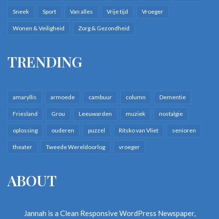
Sneek
Sport
Van alles
Vrije tijd
Vroeger
Wonen & Veiligheid
Zorg & Gezondheid
TRENDING
amaryllis
armoede
cambuur
column
Dementie
Friesland
Grou
Leeuwarden
muziek
nostalgie
oplossing
ouderen
puzzel
Ritsko van Vliet
senioren
theater
Tweede Wereldoorlog
vroeger
ABOUT
Jannah is a Clean Responsive WordPress Newspaper,