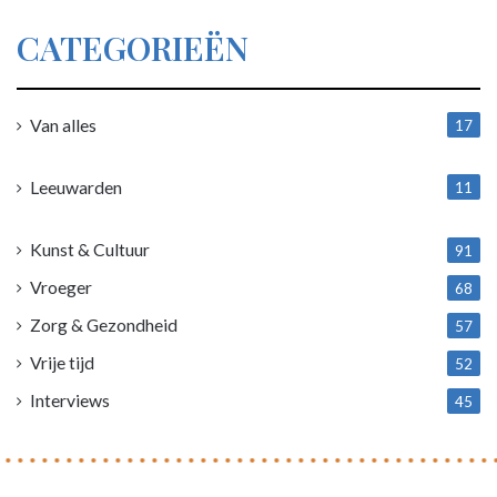
CATEGORIEËN
Van alles
17
1
Leeuwarden
11
4
Kunst & Cultuur
91
Vroeger
68
Zorg & Gezondheid
57
Vrije tijd
52
Interviews
45