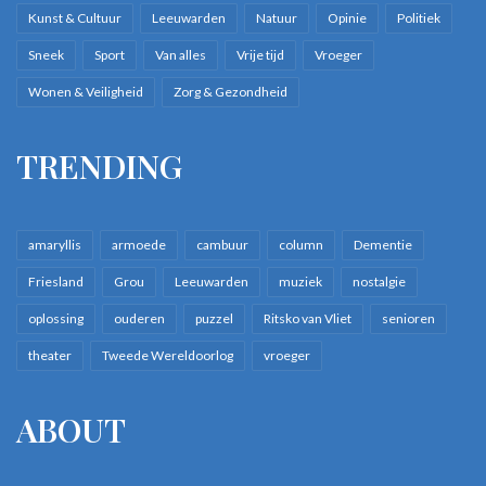
Kunst & Cultuur
Leeuwarden
Natuur
Opinie
Politiek
Sneek
Sport
Van alles
Vrije tijd
Vroeger
Wonen & Veiligheid
Zorg & Gezondheid
TRENDING
amaryllis
armoede
cambuur
column
Dementie
Friesland
Grou
Leeuwarden
muziek
nostalgie
oplossing
ouderen
puzzel
Ritsko van Vliet
senioren
theater
Tweede Wereldoorlog
vroeger
ABOUT