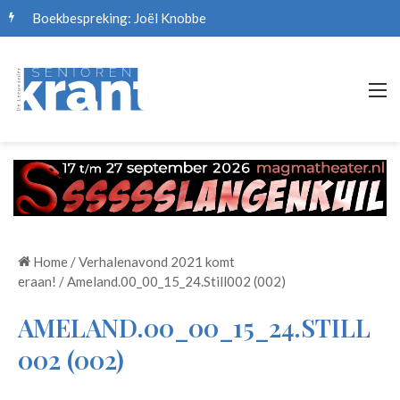
Boekbespreking: Joël Knobbe
M
Home
/
Verhalenavond 2021 komt
eraan!
/
Ameland.00_00_15_24.Still002 (002)
AMELAND.00_00_15_24.STILL
002 (002)