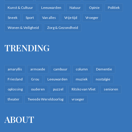
Kunst & Cultuur
Leeuwarden
Natuur
Opinie
Politiek
Sneek
Sport
Van alles
Vrije tijd
Vroeger
Wonen & Veiligheid
Zorg & Gezondheid
TRENDING
amaryllis
armoede
cambuur
column
Dementie
Friesland
Grou
Leeuwarden
muziek
nostalgie
oplossing
ouderen
puzzel
Ritsko van Vliet
senioren
theater
Tweede Wereldoorlog
vroeger
ABOUT