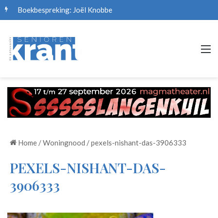
Boekbespreking: Joël Knobbe
M
Home
/
Woningnood
/
pexels-nishant-das-3906333
PEXELS-NISHANT-DAS-
3906333