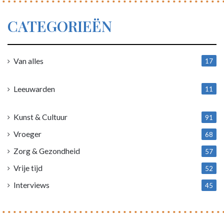
CATEGORIEËN
Van alles
17
1
Leeuwarden
11
4
Kunst & Cultuur
91
Vroeger
68
Zorg & Gezondheid
57
Vrije tijd
52
Interviews
45