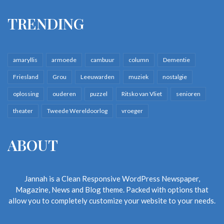
TRENDING
amaryllis
armoede
cambuur
column
Dementie
Friesland
Grou
Leeuwarden
muziek
nostalgie
oplossing
ouderen
puzzel
Ritsko van Vliet
senioren
theater
Tweede Wereldoorlog
vroeger
ABOUT
Jannah is a Clean Responsive WordPress Newspaper,
Magazine, News and Blog theme. Packed with options that
allow you to completely customize your website to your needs.