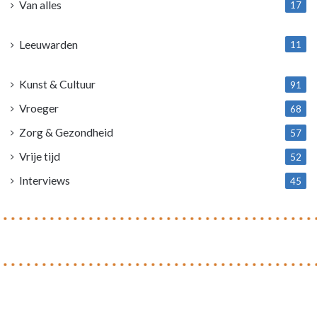
Van alles
17
1
Leeuwarden
11
4
Kunst & Cultuur
91
Vroeger
68
Zorg & Gezondheid
57
Vrije tijd
52
Interviews
45