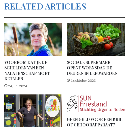
RELATED ARTICLES
te reconstrueren. ■
erfenis
Hannie Schuurman
nalatenschap
testament
VOORKOM DAT JE DE
SOCIALE SUPERMARKT
SCHULDEN VAN EEN
OPENT WOENSDAG DE
NALATENSCHAP MOET
DEUREN IN LEEUWARDEN
BETALEN
16 oktober 2023
24 juni 2024
GEEN GELD VOOR EEN BRIL
OF GEHOORAPPARAAT?