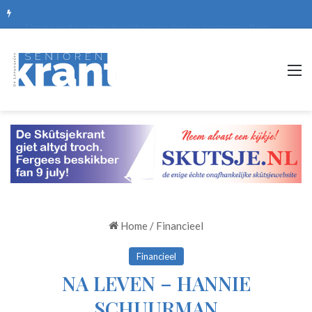
De mooiste picknickplekken, routes en zomerse uitjes
M
Home
/
Financieel
Financieel
NA LEVEN – HANNIE
SCHUURMAN