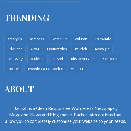
TRENDING
amaryllis
armoede
cambuur
column
Dementie
Friesland
Grou
Leeuwarden
muziek
nostalgie
oplossing
ouderen
puzzel
Ritsko van Vliet
senioren
theater
Tweede Wereldoorlog
vroeger
ABOUT
Jannah is a Clean Responsive WordPress Newspaper,
Magazine, News and Blog theme. Packed with options that
allow you to completely customize your website to your needs.