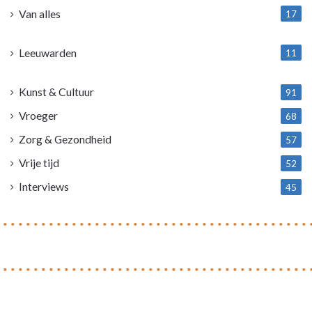
Van alles
17
1
Leeuwarden
11
4
Kunst & Cultuur
91
Vroeger
68
Zorg & Gezondheid
57
Vrije tijd
52
Interviews
45