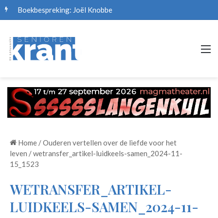
Boekbespreking: Joël Knobbe
M
Home
/
Ouderen vertellen over de liefde voor het
leven
/
wetransfer_artikel-luidkeels-samen_2024-11-
15_1523
WETRANSFER_ARTIKEL-
LUIDKEELS-SAMEN_2024-11-