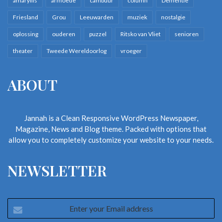
amaryllis
armoede
cambuur
column
Dementie
Friesland
Grou
Leeuwarden
muziek
nostalgie
oplossing
ouderen
puzzel
Ritsko van Vliet
senioren
theater
Tweede Wereldoorlog
vroeger
ABOUT
Jannah is a Clean Responsive WordPress Newspaper,
Magazine, News and Blog theme. Packed with options that
allow you to completely customize your website to your needs.
NEWSLETTER
Enter
your