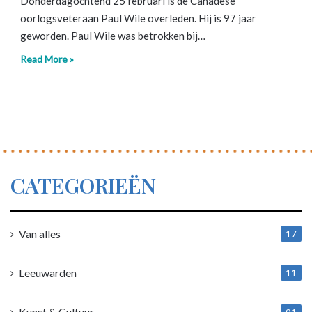
Donderdagochtend 25 februari is de Canadese
oorlogsveteraan Paul Wile overleden. Hij is 97 jaar
geworden. Paul Wile was betrokken bij…
Read More »
CATEGORIEËN
Van alles
17
1
Leeuwarden
11
4
Kunst & Cultuur