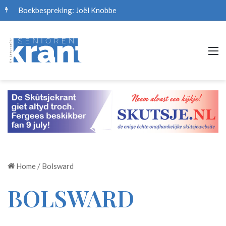
Boekbespreking: Joël Knobbe
M
Home
/
Bolsward
BOLSWARD