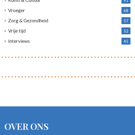
91
Vroeger
68
Zorg & Gezondheid
57
Vrije tijd
52
Interviews
45
OVER ONS