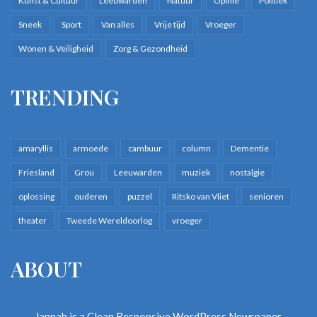
Kunst & Cultuur
Leeuwarden
Natuur
Opinie
Politiek
Sneek
Sport
Van alles
Vrije tijd
Vroeger
Wonen & Veiligheid
Zorg & Gezondheid
TRENDING
amaryllis
armoede
cambuur
column
Dementie
Friesland
Grou
Leeuwarden
muziek
nostalgie
oplossing
ouderen
puzzel
Ritsko van Vliet
senioren
theater
Tweede Wereldoorlog
vroeger
ABOUT
Jannah is a Clean Responsive WordPress Newspaper,