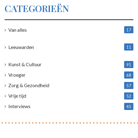
CATEGORIEËN
Van alles
17
1
Leeuwarden
11
4
Kunst & Cultuur
91
Vroeger
68
Zorg & Gezondheid
57
Vrije tijd
52
Interviews
45