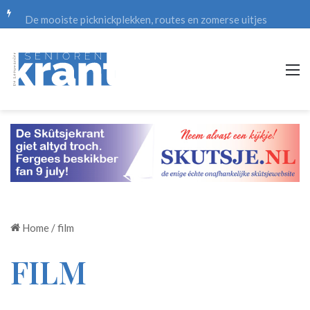
De mooiste picknickplekken, routes en zomerse uitjes
M
Home
/
film
FILM