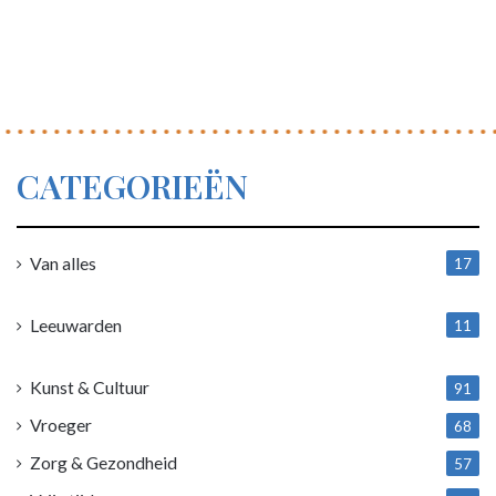
CATEGORIEËN
Van alles
17
1
Leeuwarden
11
4
Kunst & Cultuur
91
Vroeger
68
Zorg & Gezondheid
57