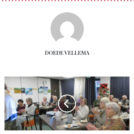
straatverlichting in Amsterdam. De tweeduizend lantaarnpalen
droegen zijn naam en werden later ook in Groningen, Haarlem
en Den Haag geplaatst.
BIJBEROEP
DOEDE VELLEMA
Ouderensocieteit
‘De
Remise’