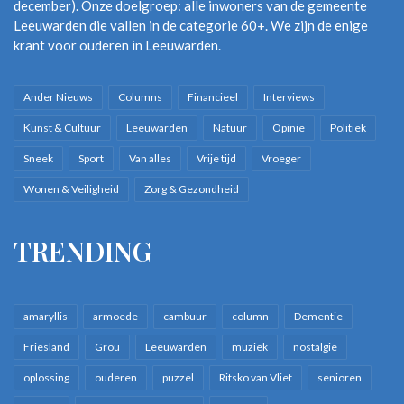
december). Onze doelgroep: alle inwoners van de gemeente
Leeuwarden die vallen in de categorie 60+. We zijn de enige
krant voor ouderen in Leeuwarden.
Ander Nieuws
Columns
Financieel
Interviews
Kunst & Cultuur
Leeuwarden
Natuur
Opinie
Politiek
Sneek
Sport
Van alles
Vrije tijd
Vroeger
Wonen & Veiligheid
Zorg & Gezondheid
TRENDING
amaryllis
armoede
cambuur
column
Dementie
Friesland
Grou
Leeuwarden
muziek
nostalgie
oplossing
ouderen
puzzel
Ritsko van Vliet
senioren