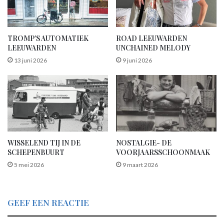
lantaarnopsteker
vergeten beroep
TROMP’S AUTOMATIEK
ROAD LEEUWARDEN
LEEUWARDEN
UNCHAINED MELODY
vroeger
13 juni 2026
9 juni 2026
WISSELEND TIJ IN DE
NOSTALGIE- DE
SCHEPENBUURT
VOORJAARSSCHOONMAAK
5 mei 2026
9 maart 2026
GEEF EEN REACTIE