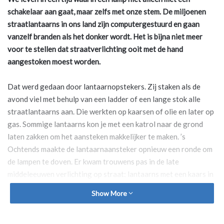
schakelaar aan
gaat, maar zelfs met onze stem. De miljoenen
straatlantaarns in ons land zijn
computergestuurd en gaan
vanzelf branden als het donker wordt. Het is
bijna niet meer
voor te stellen dat straatverlichting ooit met de hand
aangestoken moest worden.
Dat werd gedaan door lantaarnopstekers. Zij staken als de
avond viel met behulp van een ladder of een lange stok alle
straatlantaarns aan. Die werkten op kaarsen of olie en later op
gas. Sommige lantaarns kon je met een katrol naar de grond
laten zakken om het aansteken makkelijker te maken. ’s
Ochtends maakte de lantaarnaansteker opnieuw een ronde om
de lampen te doven. Er kwam trouwens pas in de late
middeleeuwen verlichting op straat: lantaarns met een kaars in
een winddichte behuizing. Daarvoor waagden de meeste
Show More
mensen zich in het donker niet buiten. Dat was niet echt veilig.
De Nederlandse schilder en uitvinder Jan van der Heyden, die
ook de slangenbrandspuit uitvond, zorgde in 1669 voor betere