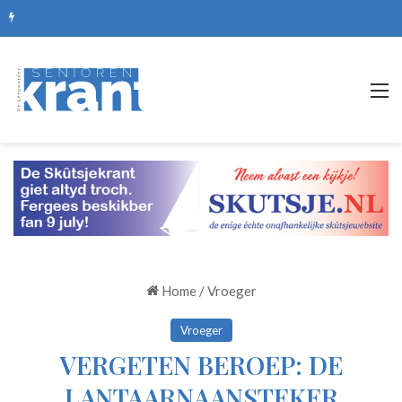
De mooiste picknickplekken, routes en zomerse uitjes
M
Home
/
Vroeger
Vroeger
VERGETEN BEROEP: DE
LANTAARNAANSTEKER