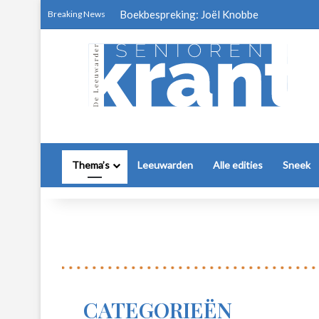
Boekbespreking: Joël Knobbe
Breaking News
Thema’s
Leeuwarden
Alle edities
Sneek
CATEGORIEËN