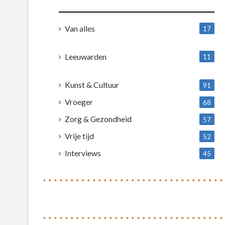
Van alles
17
1
Leeuwarden
11
4
Kunst & Cultuur
91
Vroeger
68
Zorg & Gezondheid
57
Vrije tijd
52
Interviews
45