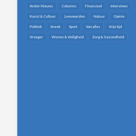
Ander Nieuws
Columns
Financieel
Interviews
Kunst & Cultuur
Leeuwarden
Natuur
Opinie
Politiek
Sneek
Sport
Van alles
Vrije tijd
Vroeger
Wonen & Veiligheid
Zorg & Gezondheid