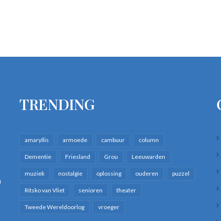
TRENDING
amaryllis
armoede
cambuur
column
Dementie
Friesland
Grou
Leeuwarden
muziek
nostalgie
oplossing
ouderen
puzzel
n
Ritsko van Vliet
senioren
theater
Tweede Wereldoorlog
vroeger