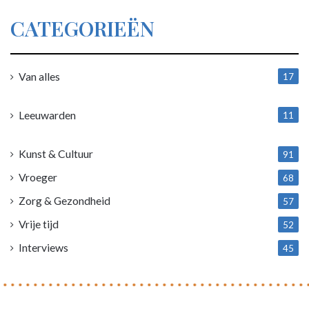
CATEGORIEËN
Van alles
17
1
Leeuwarden
11
4
Kunst & Cultuur
91
Vroeger
68
Zorg & Gezondheid
57
Vrije tijd
52
Interviews
45