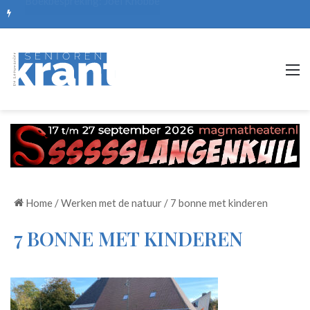
De mooiste picknickplekken, routes en zomerse uitjes
M
Home
/
Werken met de natuur
/
7 bonne met kinderen
7 BONNE MET KINDEREN