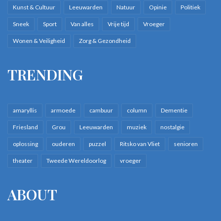
Kunst & Cultuur
Leeuwarden
Natuur
Opinie
Politiek
Sneek
Sport
Van alles
Vrije tijd
Vroeger
Wonen & Veiligheid
Zorg & Gezondheid
TRENDING
amaryllis
armoede
cambuur
column
Dementie
Friesland
Grou
Leeuwarden
muziek
nostalgie
oplossing
ouderen
puzzel
Ritsko van Vliet
senioren
theater
Tweede Wereldoorlog
vroeger
ABOUT