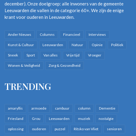
december). Onze doelgroep: alle inwoners van de gemeente
Leeuwarden die vallen in de categorie 60+. We zijn de enige
krant voor ouderen in Leeuwarden.
Ander Nieuws
Columns
Financieel
Interviews
Kunst & Cultuur
Leeuwarden
Natuur
Opinie
Politiek
Sneek
Sport
Van alles
Vrije tijd
Vroeger
Wonen & Veiligheid
Zorg & Gezondheid
TRENDING
amaryllis
armoede
cambuur
column
Dementie
Friesland
Grou
Leeuwarden
muziek
nostalgie
oplossing
ouderen
puzzel
Ritsko van Vliet
senioren