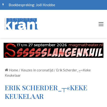
Boekbespreking: Joël Knobbe
M
Home
/
Keuzes in coronatijd
/
Erik Scherder_┬«Keke
Keukelaar
ERIK SCHERDER_┬«KEKE
KEUKELAAR