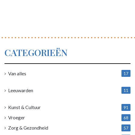
CATEGORIEËN
Van alles
17
1
Leeuwarden
11
4
Kunst & Cultuur
91
Vroeger
68
Zorg & Gezondheid
57