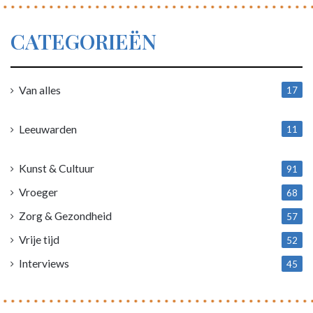
CATEGORIEËN
Van alles
17
1
Leeuwarden
11
4
Kunst & Cultuur
91
Vroeger
68
Zorg & Gezondheid
57
Vrije tijd
52
Interviews
45