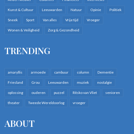
Kunst & Cultuur
Leeuwarden
Natuur
Opinie
Politiek
Sneek
Sport
Van alles
Vrije tijd
Vroeger
Wonen & Veiligheid
Zorg & Gezondheid
TRENDING
amaryllis
armoede
cambuur
column
Dementie
Friesland
Grou
Leeuwarden
muziek
nostalgie
oplossing
ouderen
puzzel
Ritsko van Vliet
senioren
theater
Tweede Wereldoorlog
vroeger
ABOUT