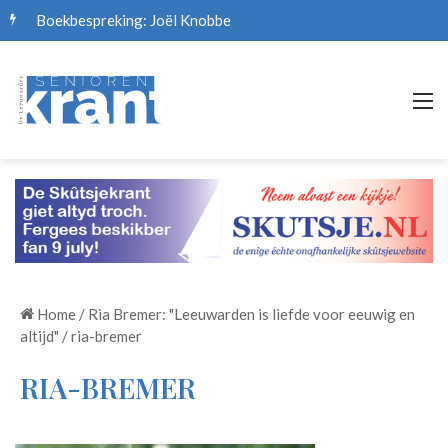
Boekbespreking: Joël Knobbe
M
Home
/
Ria Bremer: "Leeuwarden is liefde voor eeuwig en
altijd"
/
ria-bremer
RIA-BREMER