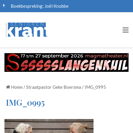
Boekbespreking: Joël Knobbe
M
Home
/
Straatpastor Geke Boersma
/
IMG_0995
IMG_0995