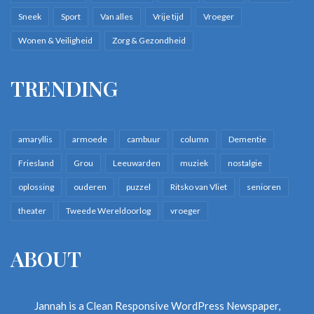
Sneek
Sport
Van alles
Vrije tijd
Vroeger
Wonen & Veiligheid
Zorg & Gezondheid
TRENDING
amaryllis
armoede
cambuur
column
Dementie
Friesland
Grou
Leeuwarden
muziek
nostalgie
oplossing
ouderen
puzzel
Ritsko van Vliet
senioren
theater
Tweede Wereldoorlog
vroeger
ABOUT
Jannah is a Clean Responsive WordPress Newspaper,