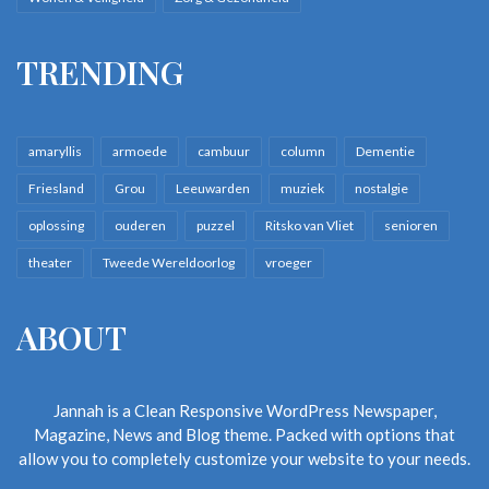
TRENDING
amaryllis
armoede
cambuur
column
Dementie
Friesland
Grou
Leeuwarden
muziek
nostalgie
oplossing
ouderen
puzzel
Ritsko van Vliet
senioren
theater
Tweede Wereldoorlog
vroeger
ABOUT
Jannah is a Clean Responsive WordPress Newspaper,
Magazine, News and Blog theme. Packed with options that
allow you to completely customize your website to your needs.