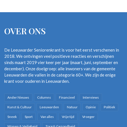
OVER ONS
De Leeuwarder Seniorenkrant is voor het eerst verschenen in
2018. We ontvingen veel positieve reacties en verschijnen
sinds maart 2019 vier keer per jaar (maart, juni, september en
december). Onze doelgroep: alle inwoners van de gemeente
Leeuwarden die vallen in de categorie 60+. We zijn de enige
krant voor ouderen in Leeuwarden.
Ander Nieuws
Columns
Financieel
Interviews
Kunst & Cultuur
Leeuwarden
Natuur
Opinie
Politiek
Sneek
Sport
Van alles
Vrije tijd
Vroeger
Wonen & Veiligheid
Zorg & Gezondheid