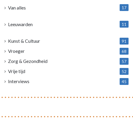
Van alles
17
1
Leeuwarden
11
4
Kunst & Cultuur
91
Vroeger
68
Zorg & Gezondheid
57
Vrije tijd
52
Interviews
45