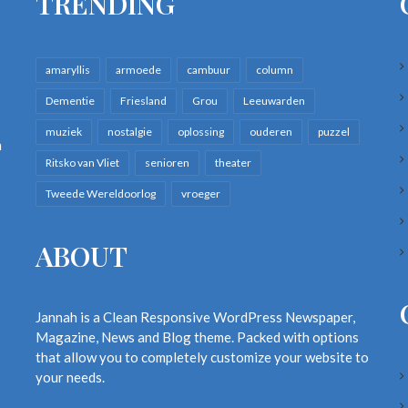
TRENDING
amaryllis
armoede
cambuur
column
Dementie
Friesland
Grou
Leeuwarden
muziek
nostalgie
oplossing
ouderen
puzzel
n
Ritsko van Vliet
senioren
theater
Tweede Wereldoorlog
vroeger
ABOUT
Jannah is a Clean Responsive WordPress Newspaper,
Magazine, News and Blog theme. Packed with options
that allow you to completely customize your website to
your needs.