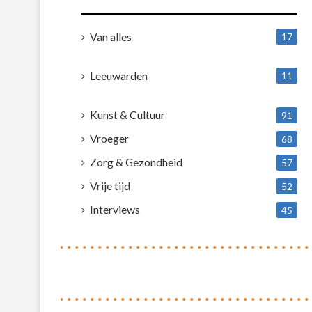
Van alles
17
1
Leeuwarden
11
4
Kunst & Cultuur
91
Vroeger
68
Zorg & Gezondheid
57
Vrije tijd
52
Interviews
45