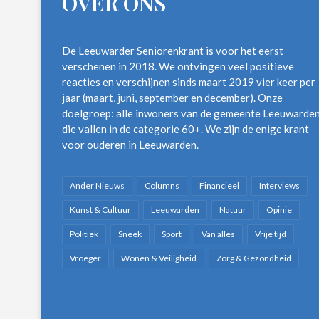
OVER ONS
De Leeuwarder Seniorenkrant is voor het eerst
verschenen in 2018. We ontvingen veel positieve
reacties en verschijnen sinds maart 2019 vier keer per
jaar (maart, juni, september en december). Onze
doelgroep: alle inwoners van de gemeente Leeuwarde
die vallen in de categorie 60+. We zijn de enige krant
voor ouderen in Leeuwarden.
Ander Nieuws
Columns
Financieel
Interviews
Kunst & Cultuur
Leeuwarden
Natuur
Opinie
Politiek
Sneek
Sport
Van alles
Vrije tijd
Vroeger
Wonen & Veiligheid
Zorg & Gezondheid