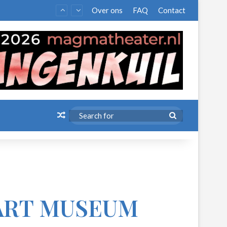
Over ons
FAQ
Contact
Random Article
Search
for
ART MUSEUM