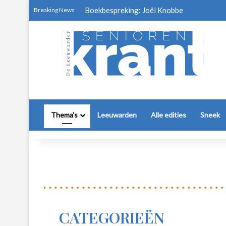
Boekbespreking: Joël Knobbe
Breaking News
Thema’s
Leeuwarden
Alle edities
Sneek
CATEGORIEËN