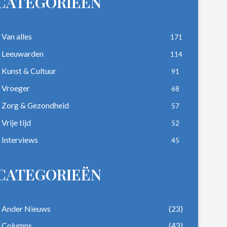
CATEGORIEËN
Van alles
171
Leeuwarden
114
Kunst & Cultuur
91
Vroeger
68
Zorg & Gezondheid
57
Vrije tijd
52
Interviews
45
CATEGORIEËN
Ander Nieuws
(23)
Columns
(43)