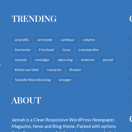
TRENDING
amaryllis
armoede
cambuur
column
Dementie
Friesland
Grou
Leeuwarden
muziek
nostalgie
oplossing
ouderen
puzzel
n
Ritsko van Vliet
senioren
theater
Tweede Wereldoorlog
vroeger
ABOUT
Jannah is a Clean Responsive WordPress Newspaper,
Magazine, News and Blog theme. Packed with options