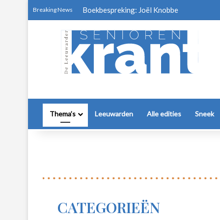
Boekbespreking: Joël Knobbe
Breaking News
Thema’s
Leeuwarden
Alle edities
Sneek
CATEGORIEËN