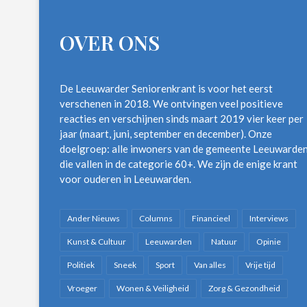
OVER ONS
De Leeuwarder Seniorenkrant is voor het eerst
verschenen in 2018. We ontvingen veel positieve
reacties en verschijnen sinds maart 2019 vier keer per
jaar (maart, juni, september en december). Onze
doelgroep: alle inwoners van de gemeente Leeuwarde
die vallen in de categorie 60+. We zijn de enige krant
voor ouderen in Leeuwarden.
Ander Nieuws
Columns
Financieel
Interviews
Kunst & Cultuur
Leeuwarden
Natuur
Opinie
Politiek
Sneek
Sport
Van alles
Vrije tijd
Vroeger
Wonen & Veiligheid
Zorg & Gezondheid