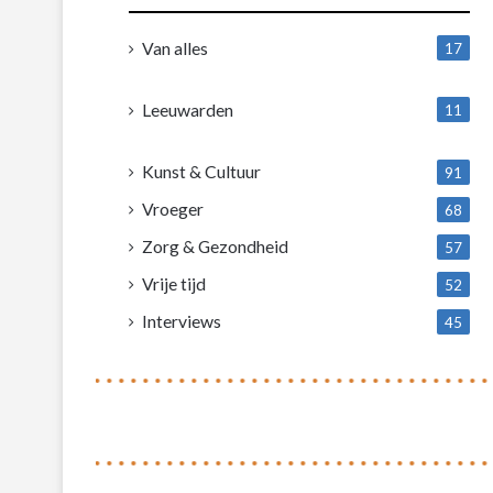
Van alles
17
1
Leeuwarden
11
4
Kunst & Cultuur
91
Vroeger
68
Zorg & Gezondheid
57
Vrije tijd
52
Interviews
45