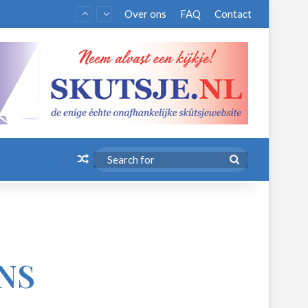
Over ons
FAQ
Contact
Random Article
Search
for
NS