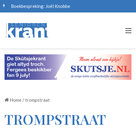
Boekbespreking: Joël Knobbe
M
Home
/
trompstraat
TROMPSTRAAT