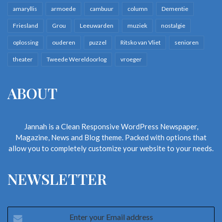
amaryllis
armoede
cambuur
column
Dementie
Friesland
Grou
Leeuwarden
muziek
nostalgie
oplossing
ouderen
puzzel
Ritsko van Vliet
senioren
theater
Tweede Wereldoorlog
vroeger
ABOUT
Jannah is a Clean Responsive WordPress Newspaper,
Magazine, News and Blog theme. Packed with options that
allow you to completely customize your website to your needs.
NEWSLETTER
Enter