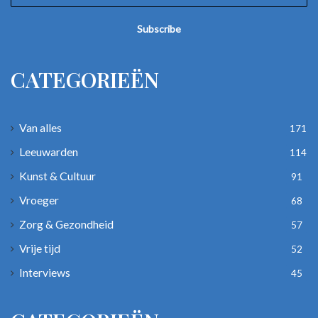
your
Email
address
CATEGORIEËN
Van alles
171
Leeuwarden
114
Kunst & Cultuur
91
Vroeger
68
Zorg & Gezondheid
57
Vrije tijd
52
Interviews
45