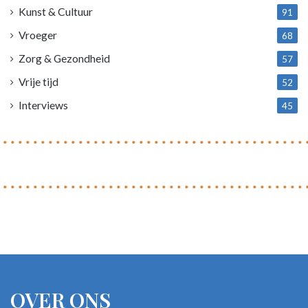
Kunst & Cultuur
91
Vroeger
68
Zorg & Gezondheid
57
Vrije tijd
52
Interviews
45
OVER ONS