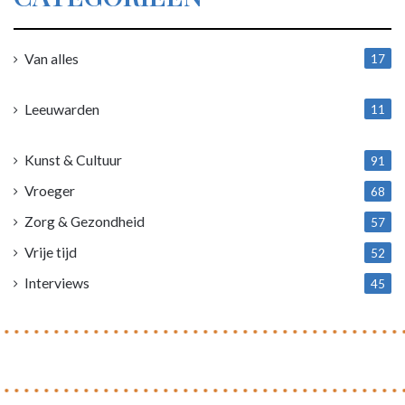
Van alles
17
1
Leeuwarden
11
4
Kunst & Cultuur
91
Vroeger
68
Zorg & Gezondheid
57
Vrije tijd
52
Interviews
45