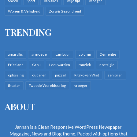
Sneek
Sport
Van alles
Vrije tijd
Vroeger
Wonen & Veiligheid
Zorg & Gezondheid
TRENDING
amaryllis
armoede
cambuur
column
Dementie
Friesland
Grou
Leeuwarden
muziek
nostalgie
oplossing
ouderen
puzzel
Ritsko van Vliet
senioren
theater
Tweede Wereldoorlog
vroeger
ABOUT
Jannah is a Clean Responsive WordPress Newspaper,
Magazine, News and Blog theme. Packed with options that