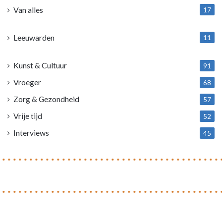
Van alles
17
1
Leeuwarden
11
4
Kunst & Cultuur
91
Vroeger
68
Zorg & Gezondheid
57
Vrije tijd
52
Interviews
45