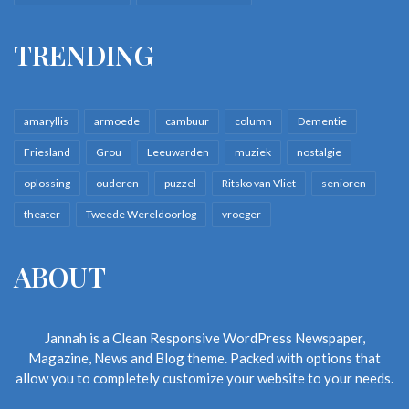
TRENDING
amaryllis
armoede
cambuur
column
Dementie
Friesland
Grou
Leeuwarden
muziek
nostalgie
oplossing
ouderen
puzzel
Ritsko van Vliet
senioren
theater
Tweede Wereldoorlog
vroeger
ABOUT
Jannah is a Clean Responsive WordPress Newspaper,
Magazine, News and Blog theme. Packed with options that
allow you to completely customize your website to your needs.