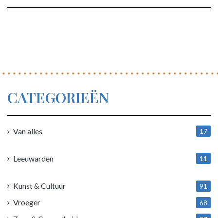
CATEGORIEËN
Van alles
17
1
Leeuwarden
11
4
Kunst & Cultuur
91
Vroeger
68