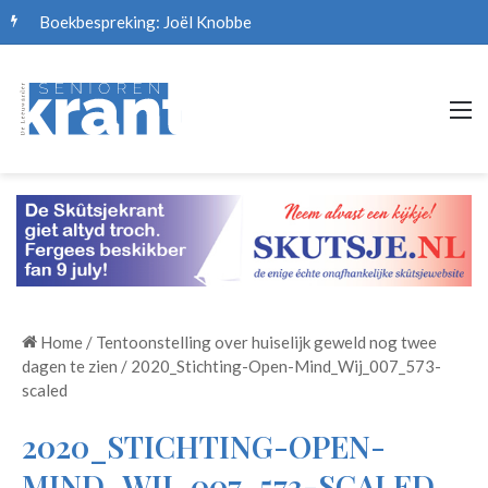
Boekbespreking: Joël Knobbe
M
Home
/
Tentoonstelling over huiselijk geweld nog twee
dagen te zien
/
2020_Stichting-Open-Mind_Wij_007_573-
scaled
2020_STICHTING-OPEN-
MIND_WIJ_007_573-SCALED