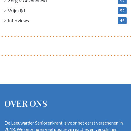
Zorg & Gezondheid
57
Vrije tijd
52
Interviews
45
OVER ONS
De Leeuwarder Seniorenkrant is voor het eerst verschenen in
2018. We ontvingen veel positieve reacties en verschijnen