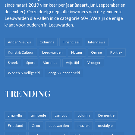
sinds maart 2019 vier keer per jaar (maart, juni, september en
december). Onze doelgroep: alle inwoners van de gemeente
Leeuwarden die vallen in de categorie 60+. We zijn de enige
krant voor ouderen in Leeuwarden.
Ander Nieuws
Columns
Financieel
Interviews
Kunst & Cultuur
Leeuwarden
Natuur
Opinie
Politiek
Sneek
Sport
Van alles
Vrije tijd
Vroeger
Wonen & Veiligheid
Zorg & Gezondheid
TRENDING
amaryllis
armoede
cambuur
column
Dementie
Friesland
Grou
Leeuwarden
muziek
nostalgie