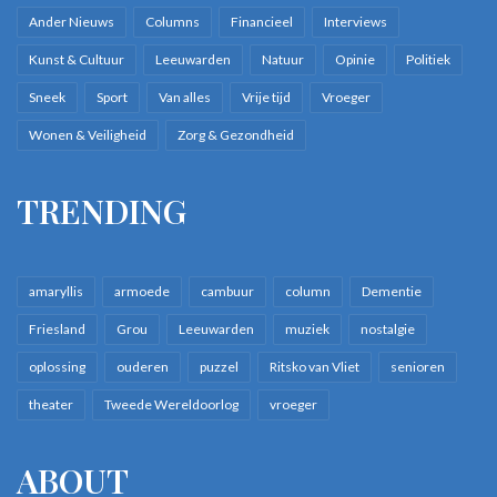
Ander Nieuws
Columns
Financieel
Interviews
Kunst & Cultuur
Leeuwarden
Natuur
Opinie
Politiek
Sneek
Sport
Van alles
Vrije tijd
Vroeger
Wonen & Veiligheid
Zorg & Gezondheid
TRENDING
amaryllis
armoede
cambuur
column
Dementie
Friesland
Grou
Leeuwarden
muziek
nostalgie
oplossing
ouderen
puzzel
Ritsko van Vliet
senioren
theater
Tweede Wereldoorlog
vroeger
ABOUT