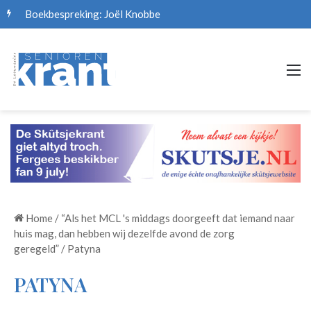
Boekbespreking: Joël Knobbe
M
Home
/
“Als het MCL 's middags doorgeeft dat iemand naar
huis mag, dan hebben wij dezelfde avond de zorg
geregeld”
/
Patyna
PATYNA