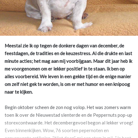
Meestal zie ik op tegen de donkere dagen van december, de
feestdagen, de tradities en de keuzestress. Al die drukte en last
minute acties; het mag aan mij voorbijgaan. Maar dit jaar heb ik
me voorgenomen om er lekker positief in te staan. Ik ben op
alles voorbereid. We leven in een gekke tijd en de enige manier
om zelf niet gek te worden, is om er met humor en een knipoog
naar te kijken.
Begin oktober scheen de zon nog volop. Het was zomers warm
toen ik over de Nieuwestad slenterde en de Peppernuts pop-up
storexcontwaarde. Het decembergevoel begon al lekker vroeg!
Even binnenkijken. Wow, 76 soorten pepernoten en