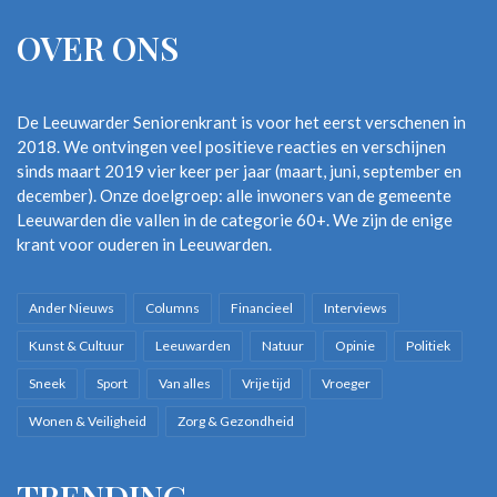
huis. Nieteens uit een oorlogsgebied, maar het arme dier trilt
OVER ONS
bij iedere knal die hij hoort. Gelukkig heb ik de
oranjeoorwarmers nog liggen! En zo kunnen we er vast aan
wennen, mocht de huidige oorlog in Oost- Europa toch uit de
De Leeuwarder Seniorenkrant is voor het eerst verschenen in
hand lopen.
2018. We ontvingen veel positieve reacties en verschijnen
sinds maart 2019 vier keer per jaar (maart, juni, september en
GOEDE VOORNEMENS
december). Onze doelgroep: alle inwoners van de gemeente
Leeuwarden die vallen in de categorie 60+. We zijn de enige
Voor mij persoonlijk was 2022 een prima jaar. Mijn goede
krant voor ouderen in Leeuwarden.
voornemen voor 2023? Gewoon doorgaan: adem in, adem uit.
Iedere ochtend als ik opsta, neem ik me voor om de wereld met
Ander Nieuws
Columns
Financieel
Interviews
een positieve kijk en de nodige humor tegemoet te treden. Het
lost de problemen niet op, maar maakt alle zware dingen een
Kunst & Cultuur
Leeuwarden
Natuur
Opinie
Politiek
beetje lichter.
Sneek
Sport
Van alles
Vrije tijd
Vroeger
Wonen & Veiligheid
Zorg & Gezondheid
Decemberverhaal
kerst
Sinterklaas
WK