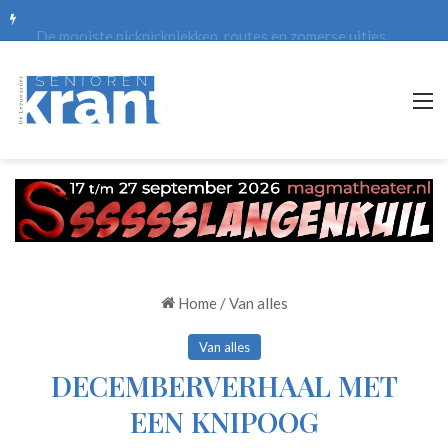
De mooiste picknickplekken, routes en zomerse uitjes
M
Home
/
Van alles
Van alles
DECEMBERVERHAAL MET
EEN KNIPOOG