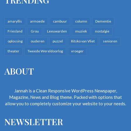
TRENDING
amaryllis
armoede
cambuur
column
Dementie
Friesland
Grou
Leeuwarden
muziek
nostalgie
oplossing
ouderen
puzzel
Ritsko van Vliet
senioren
theater
Tweede Wereldoorlog
vroeger
ABOUT
Jannah is a Clean Responsive WordPress Newspaper,
Magazine, News and Blog theme. Packed with options that
allow you to completely customize your website to your needs.
NEWSLETTER