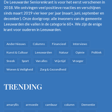
De Leeuwarder Seniorenkrant is voor het eerst verschenen in
2018. We ontvingen veel positieve reacties en verschijnen
sinds maart 2019 vier keer per jaar (maart, juni, september en
december). Onze doelgroep: alle inwoners van de gemeente
Leeuwarden die vallen in de categorie 60+. We zijn de enige
krant voor ouderen in Leeuwarden.
Ander Nieuws
Columns
Financieel
Interviews
Kunst & Cultuur
Leeuwarden
Natuur
Opinie
Politiek
Sneek
Sport
Van alles
Vrije tijd
Vroeger
Wonen & Veiligheid
Zorg & Gezondheid
TRENDING
amaryllis
armoede
cambuur
column
Dementie