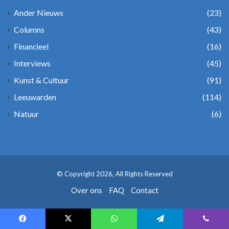
Ander Nieuws
(23)
Columns
(43)
Financieel
(16)
Interviews
(45)
Kunst & Cultuur
(91)
Leeuwarden
(114)
Natuur
(6)
© Copyright 2026, All Rights Reserved
Over ons
FAQ
Contact
Facebook
X
WhatsApp
Telegram
Viber