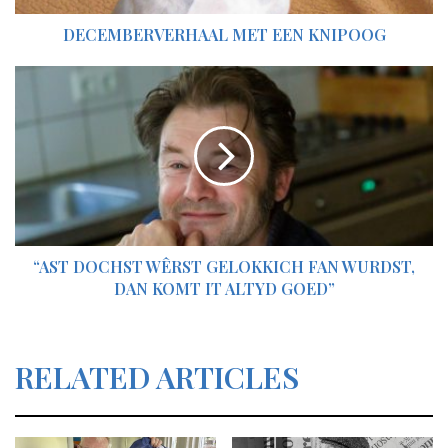
DECEMBERVERHAAL MET EEN KNIPOOG
“Ast
dochst
wêrst
gelokkich
fan
wurdst,
dan
komt
it
“AST DOCHST WÊRST GELOKKICH FAN WURDST,
altyd
DAN KOMT IT ALTYD GOED”
goed”
RELATED ARTICLES