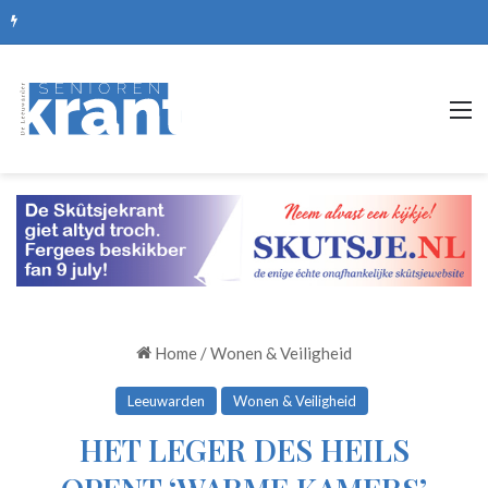
De mooiste picknickplekken, routes en zomerse uitjes
M
Home
/
Wonen & Veiligheid
Leeuwarden
Wonen & Veiligheid
HET LEGER DES HEILS