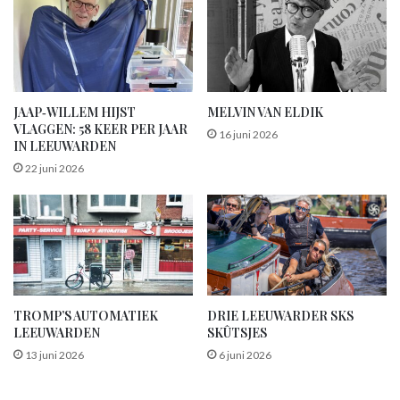
JAAP‑WILLEM HIJST
MELVIN VAN ELDIK
VLAGGEN: 58 KEER PER JAAR
16 juni 2026
IN LEEUWARDEN
22 juni 2026
TROMP’S AUTOMATIEK
DRIE LEEUWARDER SKS
LEEUWARDEN
SKÛTSJES
13 juni 2026
6 juni 2026