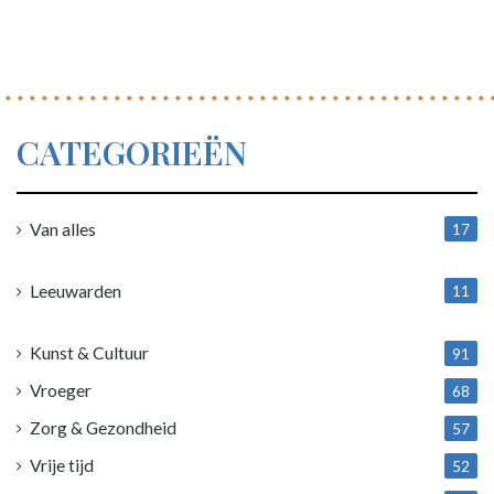
CATEGORIEËN
Van alles
17
1
Leeuwarden
11
4
Kunst & Cultuur
91
Vroeger
68
Zorg & Gezondheid
57
Vrije tijd
52