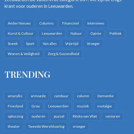
krant voor ouderen in Leeuwarden.
Ander Nieuws
Columns
Financieel
Interviews
Kunst & Cultuur
Leeuwarden
Natuur
Opinie
Politiek
Sneek
Sport
Van alles
Vrije tijd
Vroeger
Wonen & Veiligheid
Zorg & Gezondheid
TRENDING
amaryllis
armoede
cambuur
column
Dementie
Friesland
Grou
Leeuwarden
muziek
nostalgie
oplossing
ouderen
puzzel
Ritsko van Vliet
senioren
theater
Tweede Wereldoorlog
vroeger