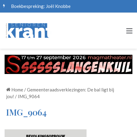
Boekbespreking: Joël Knobbe
M
Home
/
Gemeenteraadsverkiezingen: De bal ligt bij
jou!
/
IMG_9064
IMG_9064