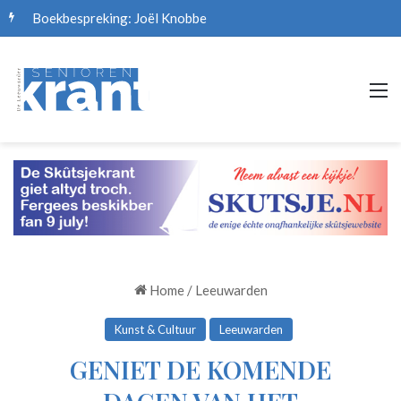
Boekbespreking: Joël Knobbe
M
Home
/
Leeuwarden
Kunst & Cultuur
Leeuwarden
GENIET DE KOMENDE