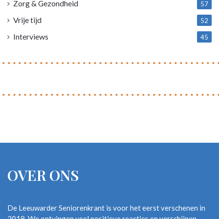
Zorg & Gezondheid
57
Vrije tijd
52
Interviews
45
OVER ONS
De Leeuwarder Seniorenkrant is voor het eerst verschenen in
2018. We ontvingen veel positieve reacties en verschijnen