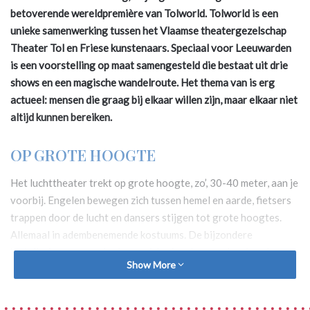
betoverende wereldpremière van Tolworld. Tolworld is een
unieke samenwerking tussen het Vlaamse theatergezelschap
Theater Tol en Friese kunstenaars. Speciaal voor Leeuwarden
is een voorstelling op maat samengesteld die bestaat uit drie
shows en een magische wandelroute. Het thema van is erg
actueel: mensen die graag bij elkaar willen zijn, maar elkaar niet
altijd kunnen bereiken.
OP GROTE HOOGTE
Het luchttheater trekt op grote hoogte, zo’, 30-40 meter, aan je
voorbij. Engelen bewegen zich tussen hemel en aarde, fietsers
trappen door de lucht en dansers stijgen tot grote hoogtes.
Allemaal in adembenemende kostuums. De bijzondere
installaties waarop de shows zich afspelen worden door kranen
Show More
ver boven het water van de Prinsentuin getild. De route start
bij de Noorderbrug, waar tijdens
Pedaleando Hacia el
Cielo
fietsers letterlijk balanceren tussen hemel en aarde tegen