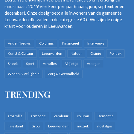
sinds maart 2019 vier keer per jaar (maart, juni, september en
december). Onze doelgroep: alle inwoners van de gemeente
Leeuwarden die vallen in de categorie 60+. We zijn de enige
krant voor ouderen in Leeuwarden.
Ander Nieuws
Columns
Financieel
Interviews
Kunst & Cultuur
Leeuwarden
Natuur
Opinie
Politiek
Sneek
Sport
Van alles
Vrije tijd
Vroeger
Wonen & Veiligheid
Zorg & Gezondheid
TRENDING
amaryllis
armoede
cambuur
column
Dementie
Friesland
Grou
Leeuwarden
muziek
nostalgie