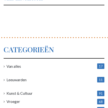
inspiratiebronnen bij het creëren van een voorstelling.
Foto: Theater Tol
Joop Mulder
theater
Theater Tol
Tolworld
voorstelling
CATEGORIEËN
Van alles
17
1
Leeuwarden
11
4
Kunst & Cultuur
91
Vroeger
68