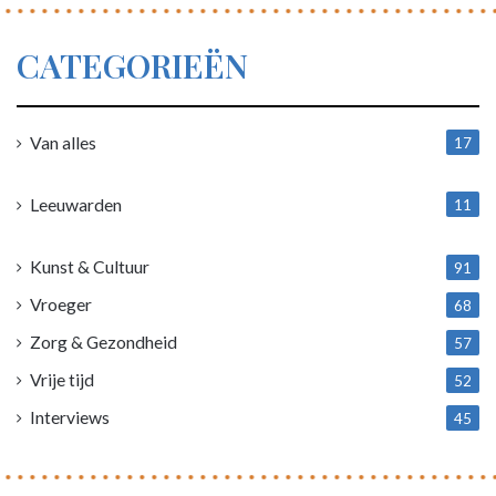
CATEGORIEËN
Van alles
17
1
Leeuwarden
11
4
Kunst & Cultuur
91
Vroeger
68
Zorg & Gezondheid
57
Vrije tijd
52
Interviews
45