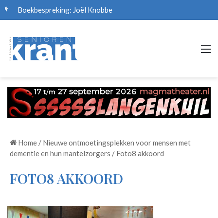
Boekbespreking: Joël Knobbe
M
Home
/
Nieuwe ontmoetingsplekken voor mensen met
dementie en hun mantelzorgers
/
Foto8 akkoord
FOTO8 AKKOORD