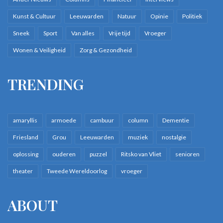
Kunst & Cultuur
Leeuwarden
Natuur
Opinie
Politiek
Sneek
Sport
Van alles
Vrije tijd
Vroeger
Wonen & Veiligheid
Zorg & Gezondheid
TRENDING
amaryllis
armoede
cambuur
column
Dementie
Friesland
Grou
Leeuwarden
muziek
nostalgie
oplossing
ouderen
puzzel
Ritsko van Vliet
senioren
theater
Tweede Wereldoorlog
vroeger
ABOUT