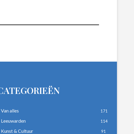
CATEGORIEËN
Van alles
171
Leeuwarden
114
Kunst & Cultuur
91