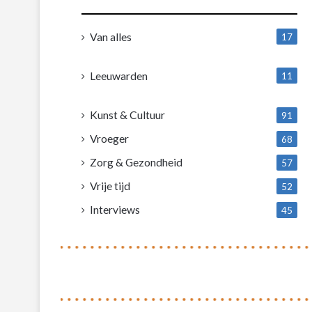
Van alles
17
1
Leeuwarden
11
4
Kunst & Cultuur
91
Vroeger
68
Zorg & Gezondheid
57
Vrije tijd
52
Interviews
45