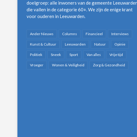
doelgroep: alle inwoners van de gemeente Leeuwarde
die vallen in de categorie 60+. We zijn de enige krant
voor ouderen in Leeuwarden.
Ander Nieuws
Columns
Financieel
Interviews
Kunst & Cultuur
Leeuwarden
Natuur
Opinie
Politiek
Sneek
Sport
Van alles
Vrije tijd
Vroeger
Wonen & Veiligheid
Zorg & Gezondheid