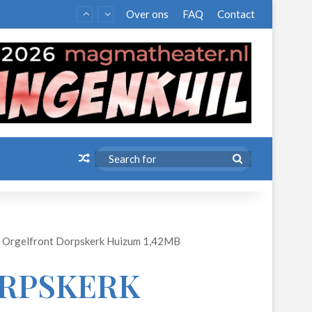
Over ons
FAQ
Contact
Random Article
Search
for
Orgelfront Dorpskerk Huizum 1,42MB
RPSKERK