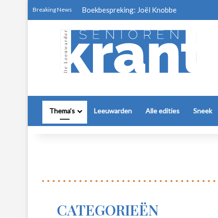
Boekbespreking: Joël Knobbe
Breaking News
Thema’s
Leeuwarden
Alle edities
Sneek
CATEGORIEËN