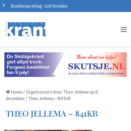
Boekbespreking: Joël Knobbe
M
Home
/
Orgelconcert door Theo Jellema op 8
december
/
Theo Jellema – 841kB
THEO JELLEMA – 841KB