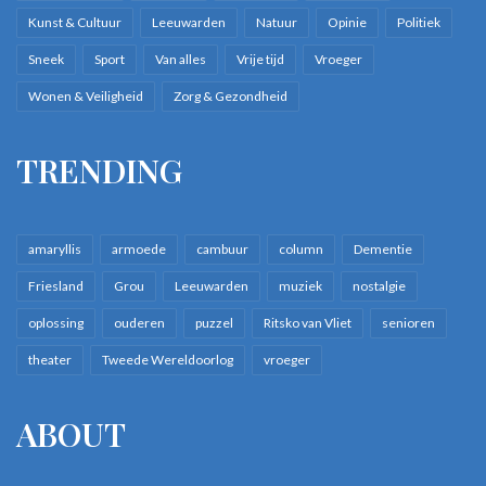
Kunst & Cultuur
Leeuwarden
Natuur
Opinie
Politiek
Sneek
Sport
Van alles
Vrije tijd
Vroeger
Wonen & Veiligheid
Zorg & Gezondheid
TRENDING
amaryllis
armoede
cambuur
column
Dementie
Friesland
Grou
Leeuwarden
muziek
nostalgie
oplossing
ouderen
puzzel
Ritsko van Vliet
senioren
theater
Tweede Wereldoorlog
vroeger
ABOUT