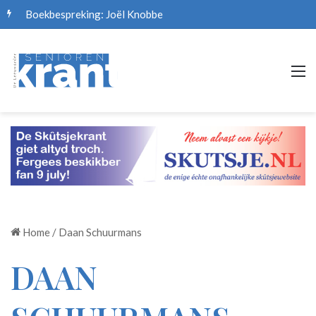
Boekbespreking: Joël Knobbe
M
Home
/
Daan Schuurmans
DAAN