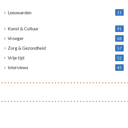
1
Leeuwarden
11
4
Kunst & Cultuur
91
Vroeger
68
Zorg & Gezondheid
57
Vrije tijd
52
Interviews
45