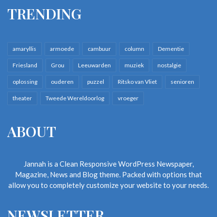
TRENDING
amaryllis
armoede
cambuur
column
Dementie
Friesland
Grou
Leeuwarden
muziek
nostalgie
oplossing
ouderen
puzzel
Ritsko van Vliet
senioren
theater
Tweede Wereldoorlog
vroeger
ABOUT
Jannah is a Clean Responsive WordPress Newspaper,
Magazine, News and Blog theme. Packed with options that
allow you to completely customize your website to your needs.
NEWSLETTER