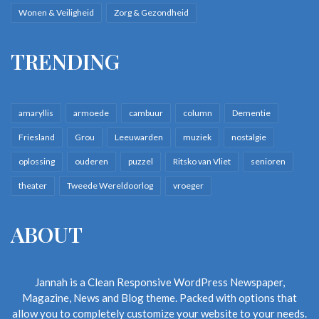
Wonen & Veiligheid
Zorg & Gezondheid
TRENDING
amaryllis
armoede
cambuur
column
Dementie
Friesland
Grou
Leeuwarden
muziek
nostalgie
oplossing
ouderen
puzzel
Ritsko van Vliet
senioren
theater
Tweede Wereldoorlog
vroeger
ABOUT
Jannah is a Clean Responsive WordPress Newspaper,
Magazine, News and Blog theme. Packed with options that
allow you to completely customize your website to your needs.