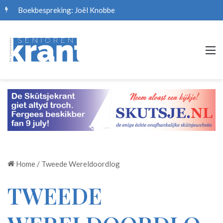
Boekbespreking: Joël Knobbe
M
Home
/
Tweede Wereldoordlog
TWEEDE