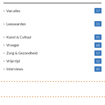
Van alles
17
1
Leeuwarden
11
4
Kunst & Cultuur
91
Vroeger
68
Zorg & Gezondheid
57
Vrije tijd
52
Interviews
45