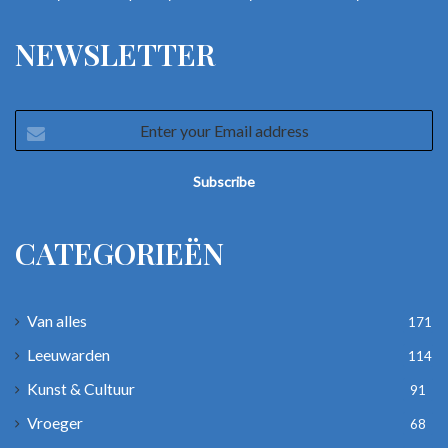
NEWSLETTER
Enter
your
Email
address
CATEGORIEËN
Van alles
171
Leeuwarden
114
Kunst & Cultuur
91
Vroeger
68