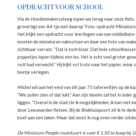
OPDRACHT VOOR SCHOOL
Via de Hoedenmakerssteeg lopen we terug naar onze fiets.
grond ligt een A4-tje met daarop ‘Foto-opdracht Miniature 
Het blijkt een opdracht voor leerlingen van een middelbare 
moeten de miniaturen nabootsen en daar een foto van maken
zichtbaar verrast. “Dat is toch bizar. Dat hele schoolklasse
poppetjes lopen tijdens een les. Het is echt veel groter gew
ooit had verwacht.” Hij kijkt vol trots naar het papier, maar
beetje verlegen.
Michel wil aan het eind van dit jaar 75 tafereeltjes op de ka
“We zullen zien of dat lukt.” Aan zijn ideeën zal het in ieder 
liggen. “Overal in de stad zie ik mogelijkheden, ik kan niet 
door Leeuwarden fietsen. Bij de Blokhuispoort zit ik te den
boef aan een laken. Maar dat moet ik nog even verder uitde
De Miniature People routekaart
is voor € 1,50 te koop bij 