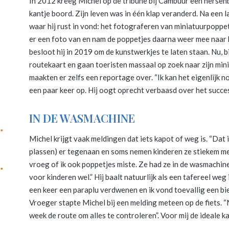
In 2012 kreeg Michel op de tribune bij Cambuur een hersen
kantje boord. Zijn leven was in één klap veranderd. Na een 
waar hij rust in vond: het fotograferen van miniatuurpoppet
er een foto van en nam de poppetjes daarna weer mee naar h
besloot hij in 2019 om de kunstwerkjes te laten staan. Nu, bijn
routekaart en gaan toeristen massaal op zoek naar zijn mi
maakten er zelfs een reportage over. “Ik kan het eigenlijk 
een paar keer op. Hij oogt oprecht verbaasd over het succes 
IN DE WASMACHINE
Michel krijgt vaak meldingen dat iets kapot of weg is. “Dat
plassen) er tegenaan en soms nemen kinderen ze stiekem mee
vroeg of ik ook poppetjes miste. Ze had ze in de wasmachin
voor kinderen wel.” Hij baalt natuurlijk als een tafereel weg
een keer een paraplu verdwenen en ik vond toevallig een bie
Vroeger stapte Michel bij een melding meteen op de fiets. “M
week de route om alles te controleren”. Voor mij de ideale 