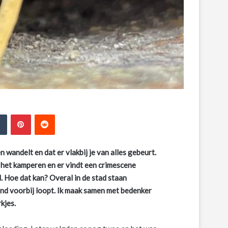
edIn
Tumblr
Pinterest
Reddit
 wandelt en dat er vlakbij je van alles gebeurt.
n het kamperen en er vindt een crimescene
d. Hoe dat kan? Overal in de stad staan
end voorbij loopt. Ik maak samen met bedenker
kjes.