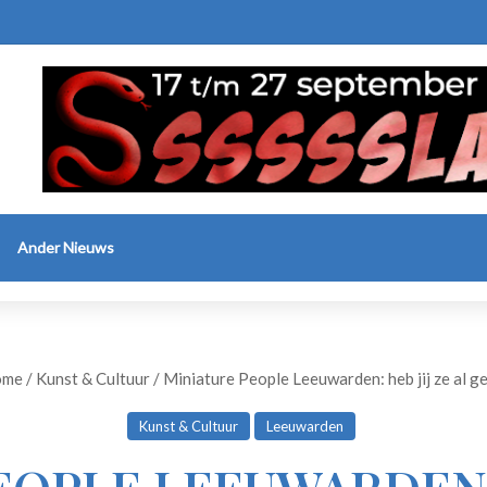
Ander Nieuws
me
/
Kunst & Cultuur
/
Miniature People Leeuwarden: heb jij ze al g
Kunst & Cultuur
Leeuwarden
OPLE LEEUWARDEN: 