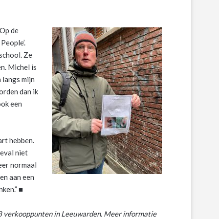
 Op de
People’.
school. Ze
. Michel is
n langs mijn
orden dan ik
 ook een
art hebben.
geval niet
meer normaal
ken aan een
nken.” ■
18
verkooppunten in Leeuwarden.
Meer informatie