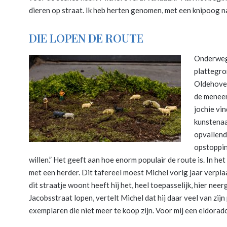
dieren op straat. Ik heb herten genomen, met een knipoog n
DIE LOPEN DE ROUTE
Onderweg
plattegron
Oldehove 
de meneer
jochie vi
kunstenaa
opvallend
opstoppin
willen.” Het geeft aan hoe enorm populair de route is. In h
met een herder. Dit tafereel moest Michel vorig jaar verp
dit straatje woont heeft hij het, heel toepasselijk, hier neer
Jacobsstraat lopen, vertelt Michel dat hij daar veel van zi
exemplaren die niet meer te koop zijn. Voor mij een eldorado