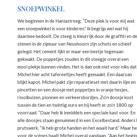
SNOEPWINKEL
We beginnen in de Haniastreeg. “Deze plek is voor mij wat
een snoepwinkel is voor kinderen.” Ik begrijp wel wat hij
daarmee bedoelt. De steeg is kleurrijk door de graffiti en d
stenen in de zijmuur van Neushoorn zijn schots en scheef
gelegd. Het cement lijkt er maar een beetje tegenaan
gekwakt. De poppetjes zouden in dit steegje overal een
mooi plekje kunnen vinden. Het is dan ook niet voor niks dat
Michel hier acht tafereeltjes heeft gemaakt. Een daarvan
blijkt kapot. Michel pakt zijn reparatieset met daarin lijm en
pincetten en een doosje met poppetjes in oranje hesjes,
rioolbuizen, pionnen en verkeersbordjes. Zo’n doosje kost
tussen de tien en twintig euro en hij heeft er zo’n 1800 op
voorraad. “Daar heb ik inmiddels een speciale kast voor. En
alle doosjes staan genummerd in een Excelbestand. Anders b
prutswerk. “Ik heb grote handen en het waait hard.” Maar he
voor de scènes haalt Michel overal vandaan. “Aan het begin