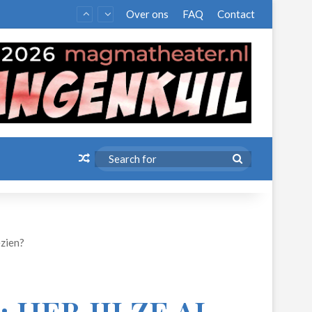
Over ons
FAQ
Contact
Random Article
Search
for
ezien?
HEB JIJ ZE AL