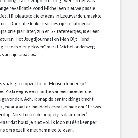
bloeding. Later volgden er nog twee en het was
lange revalidatie vond Michel een nieuwe passie
jes. Hij plaatste die ergens in Leeuwarden, maakte
uis. Door alle leuke reacties op social media
a drie jaar later, zijn er 57 tafereeltjes, is er een
niaturen. Het Jeugdjournaal en Man Bijt Hond
nog steeds niet geloven”, merkt Michel onderweg
van zijn creaties.
 is vaak geen opzet hoor. Mensen leunen (of
. Zo kreeg ik een mailtje van een moeder die
e gevonden. Ach, ik snap de aantrekkingskracht
 is, maar gaat er inmiddels creatief mee om. “Er was
rdop. Nu schuilen de poppetjes daar onder.”
aar dat houd je niet vol. Ik loop nu één keer per
kans om gezellig met hem mee te gaan.