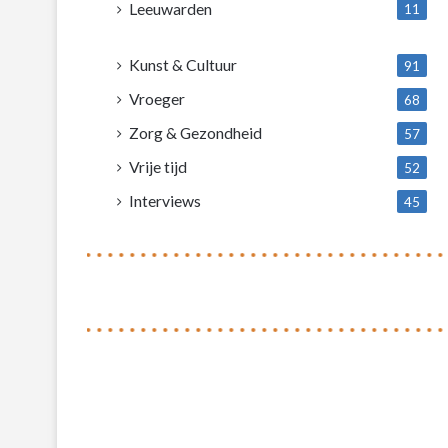
Leeuwarden
11
4
Kunst & Cultuur
91
Vroeger
68
Zorg & Gezondheid
57
Vrije tijd
52
Interviews
45