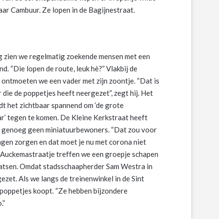
aar Cambuur. Ze lopen in de Bagijnestraat.
 zien we regelmatig zoekende mensen met een
d. “Die lopen de route, leuk hè?” Vlakbij de
ontmoeten we een vader met zijn zoontje. “Dat is
 die de poppetjes heeft neergezet”, zegt hij. Het
ndt het zichtbaar spannend om ‘de grote
r’ tegen te komen. De Kleine Kerkstraat heeft
 genoeg geen miniatuurbewoners. “Dat zou voor
gen zorgen en dat moet je nu met corona niet
et Auckemastraatje treffen we een groepje schapen
laatsen. Omdat stadsschaapherder Sam Westra in
gezet. Als we langs de treinenwinkel in de Sint
jn poppetjes koopt. “Ze hebben bijzondere
.”