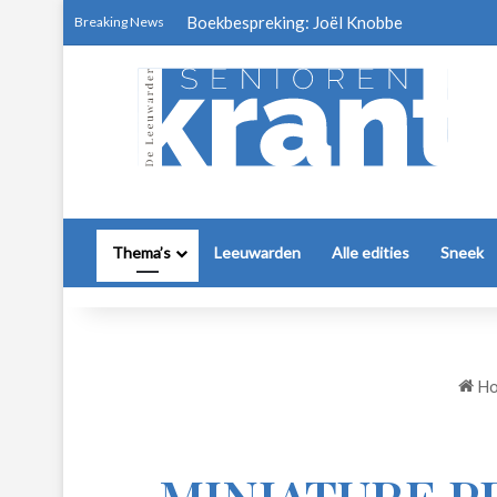
Boekbespreking: Joël Knobbe
Breaking News
Thema’s
Leeuwarden
Alle edities
Sneek
Ho
MINIATURE PE