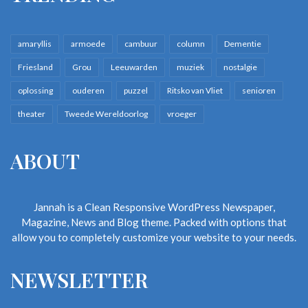
amaryllis
armoede
cambuur
column
Dementie
Friesland
Grou
Leeuwarden
muziek
nostalgie
oplossing
ouderen
puzzel
Ritsko van Vliet
senioren
theater
Tweede Wereldoorlog
vroeger
ABOUT
Jannah is a Clean Responsive WordPress Newspaper,
Magazine, News and Blog theme. Packed with options that
allow you to completely customize your website to your needs.
NEWSLETTER