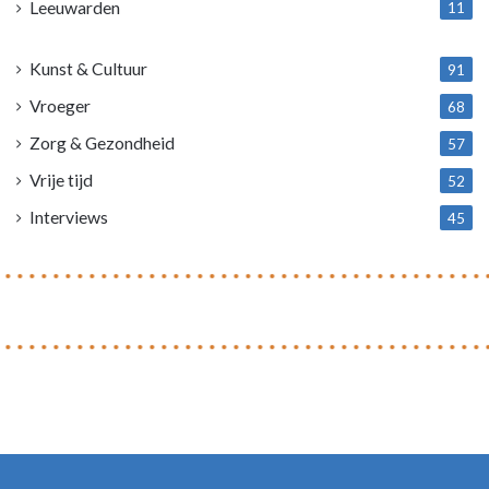
Leeuwarden
11
4
Kunst & Cultuur
91
Vroeger
68
Zorg & Gezondheid
57
Vrije tijd
52
Interviews
45