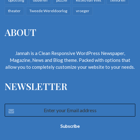
oplossing
ouderen
puzzel
Ritsko van Vliet
senioren
theater
Tweede Wereldoorlog
vroeger
ABOUT
Jannah is a Clean Responsive WordPress Newspaper,
Magazine, News and Blog theme. Packed with options that
allow you to completely customize your website to your needs.
NEWSLETTER
Enter
your
De titel van Brouwer zijn eerste boek Gooi me niet weg
Email
verwijst naar een letterlijk verzoek van Tineke aan haar man om
address
bij haar te blijven. Willem houdt woord; zelfs als zijn vrouw diep
dement is blijft hij thuis voor haar zorgen. Ze slapen tot de