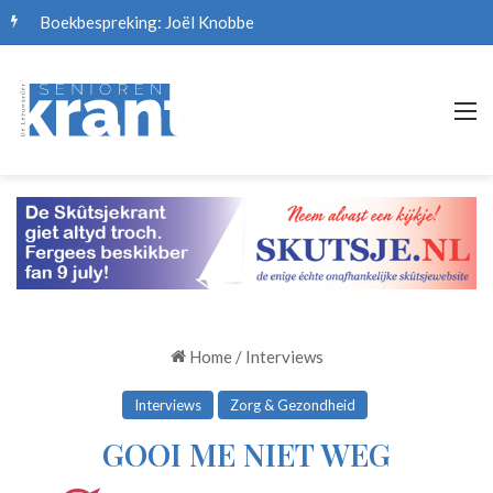
Boekbespreking: Joël Knobbe
M
Home
/
Interviews
Interviews
Zorg & Gezondheid
GOOI ME NIET WEG