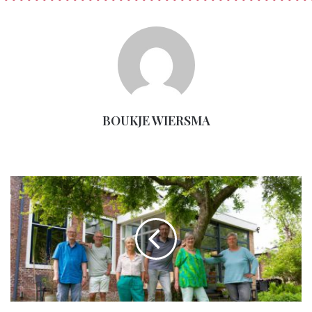
WAT STAAT ONS TE WACHTEN?
BOUKJE WIERSMA
Eigenheid
in
gezamenlijkheid
De ziekte alzheimer sloop heel langzaam het leven binnen van
het artsenechtpaar. “In het begin waren het kleine dingen:
verwarring, iets niet herkennen. Als ik foto’s terugkijk uit die
eerste tijd zie ik soms een vage blik in haar ogen. Maar die
momenten waren ook snel weer voorbij. Achteraf bleek dat
onze zonen in 2010 contact met elkaar hebben gehad na ons