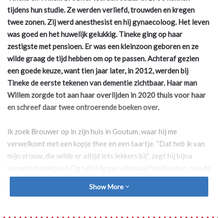
tijdens hun studie.
Ze werden verliefd, trouwden en kregen
twee zonen. Zij werd anesthesist en hij
gynaecoloog. Het leven
was goed en het huwelijk gelukkig. Tineke ging op haar
zestigste met pensioen. Er was een kleinzoon geboren en ze
wilde graag de tijd
hebben om op te passen. Achteraf gezien
een goede keuze, want tien jaar later,
in 2012, werden bij
Tineke de eerste tekenen van dementie zichtbaar. Haar man
Willem zorgde tot aan haar overlijden in 2020 thuis voor haar
en schreef daar
twee ontroerende boeken over.
Ik zoek Brouwer op in zijn huis in Goutum, waar hij me
verwelkomt met een kopje thee en een taartje. “Dat heb ik van
mijn vrouw, die wilde er altijd iets lekkers bij”, zegt hij bijna
verontschuldigend. Op tafel liggen allemaal fotoboeken, aan de
muur hangen foto’s van Tineke en in een hoekje van de kamer is
Show More
een gedenkplek. Haar aanwezigheid is anderhalf jaar na haar
overlijden nog duidelijk voelbaar.